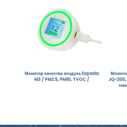
Монитор качества воздуха Espada
Монито
M3 / PM2.5, PM10, TVOC /
JQ-200,
тем